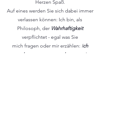
Herzen Spaß.
Auf eines werden Sie sich dabei immer
verlassen können: Ich bin, als
Philosoph, der
Wahrhaftigkeit
verpflichtet - egal was Sie
mich
fragen
oder mir erzählen:
I
ch
werde es
ernst
nehmen
und
meine Gedanken dazu mit Ihnen teilen.
TERMIN BUCHEN
1160 Wien
maxkoller@philosophische-lebenspraxis.at
06643884116